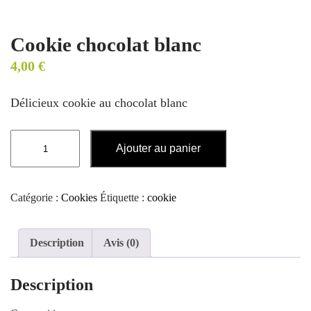
Cookie chocolat blanc
4,00
€
Délicieux cookie au chocolat blanc
quantité
Ajouter au panier
de
Cookie
chocolat
Catégorie :
Cookies
Étiquette :
cookie
blanc
Description
Avis (0)
Description