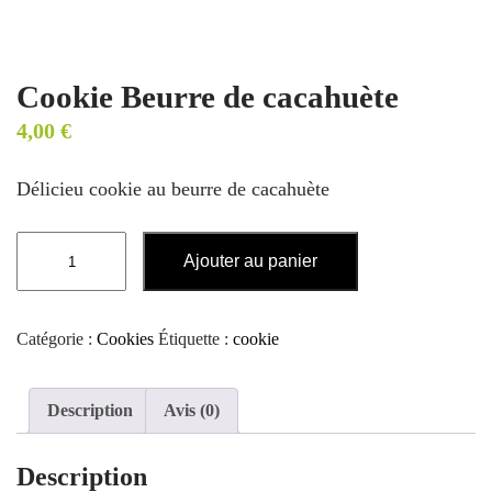
Cookie Beurre de cacahuète
4,00
€
Délicieu cookie au beurre de cacahuète
quantité
Ajouter au panier
de
Cookie
Beurre
Catégorie :
Cookies
Étiquette :
cookie
de
cacahuète
Description
Avis (0)
Description